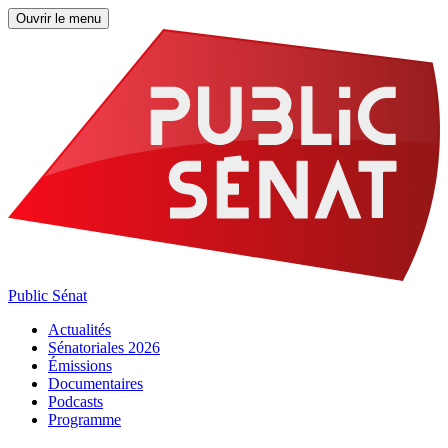
Ouvrir le menu
Public Sénat
Actualités
Sénatoriales 2026
Émissions
Documentaires
Podcasts
Programme