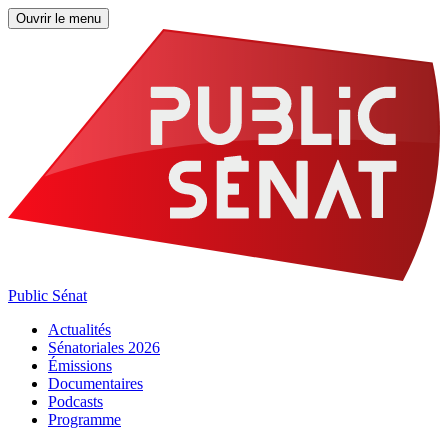
Ouvrir le menu
Public Sénat
Actualités
Sénatoriales 2026
Émissions
Documentaires
Podcasts
Programme