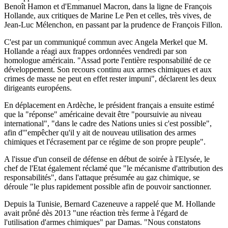
Benoît Hamon et d'Emmanuel Macron, dans la ligne de François
Hollande, aux critiques de Marine Le Pen et celles, très vives, de
Jean-Luc Mélenchon, en passant par la prudence de François Fillon.
C'est par un communiqué commun avec Angela Merkel que M.
Hollande a réagi aux frappes ordonnées vendredi par son
homologue américain. "Assad porte l'entière responsabilité de ce
développement. Son recours continu aux armes chimiques et aux
crimes de masse ne peut en effet rester impuni", déclarent les deux
dirigeants européens.
En déplacement en Ardèche, le président français a ensuite estimé
que la "réponse" américaine devait être "poursuivie au niveau
international", "dans le cadre des Nations unies si c'est possible",
afin d'"empêcher qu'il y ait de nouveau utilisation des armes
chimiques et l'écrasement par ce régime de son propre peuple".
A l'issue d'un conseil de défense en début de soirée à l'Elysée, le
chef de l'Etat également réclamé que "le mécanisme d'attribution des
responsabilités", dans l'attaque présumée au gaz chimique, se
déroule "le plus rapidement possible afin de pouvoir sanctionner.
Depuis la Tunisie, Bernard Cazeneuve a rappelé que M. Hollande
avait prôné dès 2013 "une réaction très ferme à l'égard de
l'utilisation d'armes chimiques" par Damas. "Nous constatons