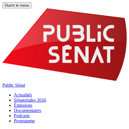
Ouvrir le menu
Public Sénat
Actualités
Sénatoriales 2026
Émissions
Documentaires
Podcasts
Programme