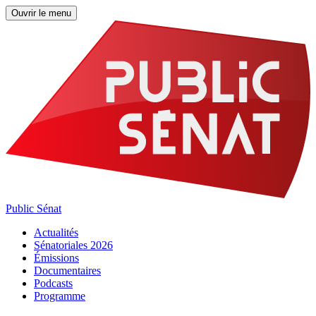
Ouvrir le menu
Public Sénat
Actualités
Sénatoriales 2026
Émissions
Documentaires
Podcasts
Programme