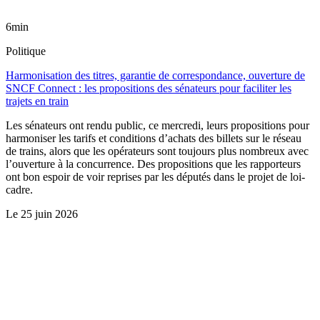
6min
Politique
Harmonisation des titres, garantie de correspondance, ouverture de
SNCF Connect : les propositions des sénateurs pour faciliter les
trajets en train
Les sénateurs ont rendu public, ce mercredi, leurs propositions pour
harmoniser les tarifs et conditions d’achats des billets sur le réseau
de trains, alors que les opérateurs sont toujours plus nombreux avec
l’ouverture à la concurrence. Des propositions que les rapporteurs
ont bon espoir de voir reprises par les députés dans le projet de loi-
cadre.
Le
25 juin 2026