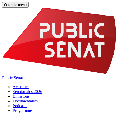
Ouvrir le menu
Public Sénat
Actualités
Sénatoriales 2026
Émissions
Documentaires
Podcasts
Programme