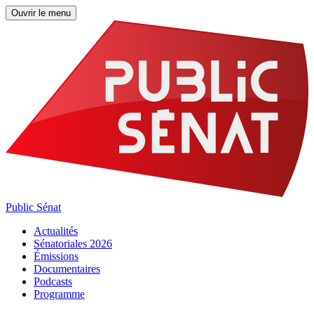
Ouvrir le menu
Public Sénat
Actualités
Sénatoriales 2026
Émissions
Documentaires
Podcasts
Programme