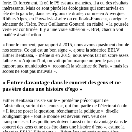
forte. Et forcément, là où le PS est aux manettes, il a eu des résultats
intéressants. Mais ce sont plutôt les écologistes qui sont arrivés en
tête de la gauche, dans les régions de droite, comme en Auvergne-
Rhône-Alpes, en Pays-de-la-Loire ou en Ile-de-France », corrige le
sénateur de l’Isère. Pour Guillaume Gontard, en réalité, « la poussée
verte est confirmée. Il y a une vraie adhésion ». Bref, chacun voit
matière à satisfaction.
« Pour le moment, par rapport à 2015, nous avons quasiment doublé
nos scores. Ce qui est un bon signe », ajoute la sénatrice EELV
Esther Benbassa, « même si en 2015, nous avons fait un score assez
faible ». « Aujourd’hui, on voit qu’on marque un peu le pas par
rapport aux municipales », reconnaît la sénatrice de Paris, « mais les
scores ne sont pas mauvais ».
« Entrer davantage dans le concret des gens et ne
pas être dans une histoire d’ego »
Esther Benbassa insiste sur le « problème préoccupant de
l’abstention, surtout des jeunes », qui font partie de l’électorat écolo.
« Il faut se poser la question, réenchanter la politique », dit-elle,
soulignant que « tout le monde est devenu vert, veut des
transports ». « Les politiques doivent aussi entrer davantage dans le
concret des gens et ne pas être dans une histoire d’ego », estime la