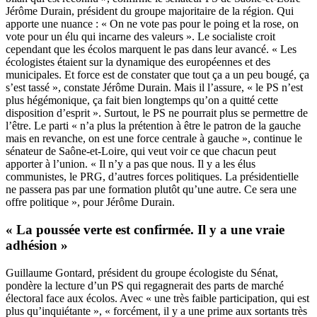
Jérôme Durain, président du groupe majoritaire de la région. Qui
apporte une nuance : « On ne vote pas pour le poing et la rose, on
vote pour un élu qui incarne des valeurs ». Le socialiste croit
cependant que les écolos marquent le pas dans leur avancé. « Les
écologistes étaient sur la dynamique des européennes et des
municipales. Et force est de constater que tout ça a un peu bougé, ça
s’est tassé », constate Jérôme Durain. Mais il l’assure, « le PS n’est
plus hégémonique, ça fait bien longtemps qu’on a quitté cette
disposition d’esprit ». Surtout, le PS ne pourrait plus se permettre de
l’être. Le parti « n’a plus la prétention à être le patron de la gauche
mais en revanche, on est une force centrale à gauche », continue le
sénateur de Saône-et-Loire, qui veut voir ce que chacun peut
apporter à l’union. « Il n’y a pas que nous. Il y a les élus
communistes, le PRG, d’autres forces politiques. La présidentielle
ne passera pas par une formation plutôt qu’une autre. Ce sera une
offre politique », pour Jérôme Durain.
« La poussée verte est confirmée. Il y a une vraie
adhésion »
Guillaume Gontard, président du groupe écologiste du Sénat,
pondère la lecture d’un PS qui regagnerait des parts de marché
électoral face aux écolos. Avec « une très faible participation, qui est
plus qu’inquiétante », « forcément, il y a une prime aux sortants très