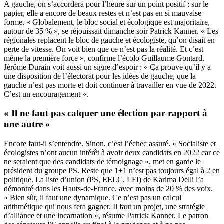
A gauche, on s’accordera pour l’heure sur un point positif : sur le
papier, elle a encore de beaux restes et n’est pas en si mauvaise
forme. « Globalement, le bloc social et écologique est majoritaire,
autour de 35 % »,
se réjouissait dimanche
soir Patrick Kanner. « Les
régionales replacent le bloc de gauche et écologiste, qu’on disait en
perte de vitesse. On voit bien que ce n’est pas la réalité. Et c’est
même la première force », confirme l’écolo Guillaume Gontard.
Jérôme Durain voit aussi un signe d’espoir : « Ça prouve qu’il y a
une disposition de l’électorat pour les idées de gauche, que la
gauche n’est pas morte et doit continuer à travailler en vue de 2022.
C’est un encouragement ».
« Il ne faut pas calquer une élection par rapport à
une autre »
Encore faut-il s’entendre. Sinon, c’est l’échec assuré. « Socialiste et
écologistes n’ont aucun intérêt à avoir deux candidats en 2022 car ce
ne seraient que des candidats de témoignage », met en garde le
président du groupe PS. Reste que 1+1 n’est pas toujours égal à 2 en
politique. La liste d’union (PS, EELC, LFI) de Karima Delli l’a
démontré dans les Hauts-de-France, avec moins de 20 % des voix.
« Bien sûr, il faut une dynamique. Ce n’est pas un calcul
arithmétique qui nous fera gagner. Il faut un projet, une stratégie
d’alliance et une incarnation », résume Patrick Kanner. Le patron