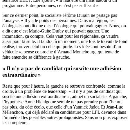
sénatrice EELV. Elle ajoute : « Il faut être uni mais autour d’un
programme. Entre personnes, ce n’est pas suffisant ».
Sur ce dernier point, le socialiste Jérôme Durain ne partage pas
l’analyse. « Il y a le poids des personnes. Dans ma région, les
écologistes ont dit que c’est l’écologie qui pouvait gagner. Nous, on
a dit que c’est Marie-Guite Dufay qui pouvait gagner. Une
incarnation, ça compte. Cela vaut pour les régionales, ça vaudra
aussi pour la suite. Il faudra, à un moment, une fois le travail de fond
réalisé, trouver celui ou celle qui porte. Les idées ont besoin d’un
véhicule », pense ce proche d’Arnaud Montebourg, qui tente de
faire entendre sa différence à gauche.
« Il n’y a pas de candidat qui suscite une adhésion
extraordinaire »
Reste que pour l’heure, la gauche se retrouve confrontée, comme la
droite, à un problème de leadership. « Il n’y a pas de candidat qui
suscite une adhésion extraordinaire », admet un socialiste. A gauche,
l’hypothèse Anne Hidalgo ne semble ne pas prendre pour l’heure,
pas plus, du côté écolo, que celle d’un Yannick Jadot. Et Jean-Luc
Mélenchon, qui déjà déclaré sa candidature pour LFI, devance dans
l’immédiat les possibles autres protagonistes. Sans non plus exploser
les compteurs.