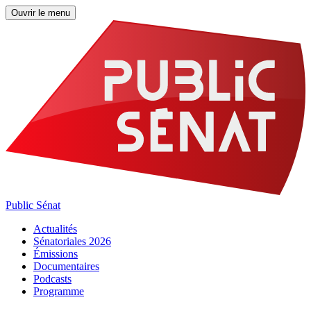
Ouvrir le menu
Public Sénat
Actualités
Sénatoriales 2026
Émissions
Documentaires
Podcasts
Programme