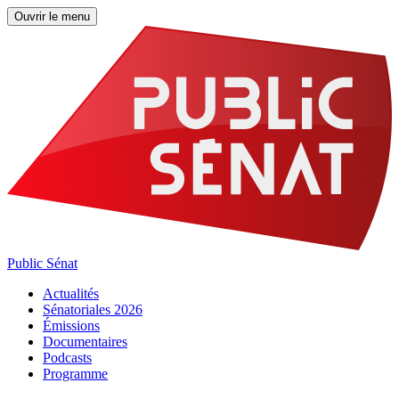
Ouvrir le menu
Public Sénat
Actualités
Sénatoriales 2026
Émissions
Documentaires
Podcasts
Programme