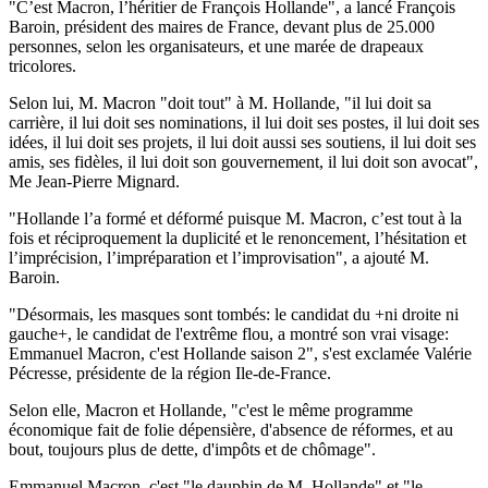
"C’est Macron, l’héritier de François Hollande", a lancé François
Baroin, président des maires de France, devant plus de 25.000
personnes, selon les organisateurs, et une marée de drapeaux
tricolores.
Selon lui, M. Macron "doit tout" à M. Hollande, "il lui doit sa
carrière, il lui doit ses nominations, il lui doit ses postes, il lui doit ses
idées, il lui doit ses projets, il lui doit aussi ses soutiens, il lui doit ses
amis, ses fidèles, il lui doit son gouvernement, il lui doit son avocat",
Me Jean-Pierre Mignard.
"Hollande l’a formé et déformé puisque M. Macron, c’est tout à la
fois et réciproquement la duplicité et le renoncement, l’hésitation et
l’imprécision, l’impréparation et l’improvisation", a ajouté M.
Baroin.
"Désormais, les masques sont tombés: le candidat du +ni droite ni
gauche+, le candidat de l'extrême flou, a montré son vrai visage:
Emmanuel Macron, c'est Hollande saison 2", s'est exclamée Valérie
Pécresse, présidente de la région Ile-de-France.
Selon elle, Macron et Hollande, "c'est le même programme
économique fait de folie dépensière, d'absence de réformes, et au
bout, toujours plus de dette, d'impôts et de chômage".
Emmanuel Macron, c'est "le dauphin de M. Hollande" et "le