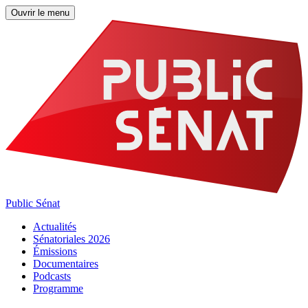
Ouvrir le menu
Public Sénat
Actualités
Sénatoriales 2026
Émissions
Documentaires
Podcasts
Programme