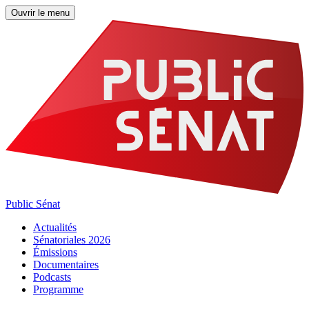
Ouvrir le menu
Public Sénat
Actualités
Sénatoriales 2026
Émissions
Documentaires
Podcasts
Programme