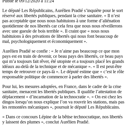
Publié le
09/12/2020 à 11:24
Le député Les Républicains, Aurélien Pradié s’inquiète pour le sort
réservé aux libertés publiques, pendant la crise sanitaire. « Il n’est
pas acceptable que nous nous habituions à une forme d’aliénation
quotidienne de nos libertés car cela fera que nous nous réveillerons
avec une gueule de bois terrible ». Il craint que « nous nous
habituions à des privations de libertés qui nous font beaucoup de
mal, psychologiquement et économiquement ».
Aurélien Pradié se confie : « Je n’aime pas beaucoup ce que mon
pays est en train de devenir, ce beau pays des libertés, ce beau pays
qui m’a toujours fait rêver, été utopiste et a toujours placé les grands
idéaux au-delà de la technique et de mécanique ». « Il est peut-être
temps de retrouver ce pays-là ».
Le député estime que « c’est le rôle
responsable politique de commencer à parler des libertés ».
Pour lui, les mesures adoptées, en France, dans le cadre de la crise
sanitaire, menacent les libertés publiques. Il qualifie l’attestation de
déplacement « d’incarnation de la technocratie ». « On est chez les
dingos lorsqu’on nous explique l’on va rouvrir les stations, mais pas
les remontées mécaniques », poursuit le député Les Républicains.
« Dans ce concours Lépine de la bêtise technocratique, nos libertés
y laissent des plumes », conclut Aurélien Pradié.