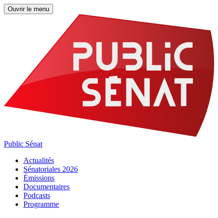
Ouvrir le menu
Public Sénat
Actualités
Sénatoriales 2026
Émissions
Documentaires
Podcasts
Programme