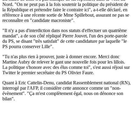
Nord. "On ne peut pas à la fois soutenir la politique du président de
la République et prétendre faire le contraire ici", a-t-elle déclaré, en
référence à une récente sortie de Mme Spillebout, assurant ne pas se
reconnaître en "candidate macroniste".
"Il n'y a pas d'interdiction dans nos statuts d'effectuer un quatrième
mandat", a de son côté répliqué Pierre Jouvet, l'un des porte-parole
du PS, se disant "très satisfait" de cette candidature par laquelle "le
PS pourra conserver Lille".
"Tu n'as plus rien à prouver, juste à donner encore. Merci donc
Martine Aubry de relever le gant une nouvelle fois pour les lillois.
La politique s'honore avec des élus comme toi", s'est aussi réjoui sur
Twitter le premier secrétaire du PS Olivier Faure.
Quant à Eric Cattelin-Denu, candidat Rassemblement national (RN),
interrogé par l'AFP, il considère cette annonce comme un "non-
évènement". "Ça m'est complètement égal, nous on dénonce son
bilan".