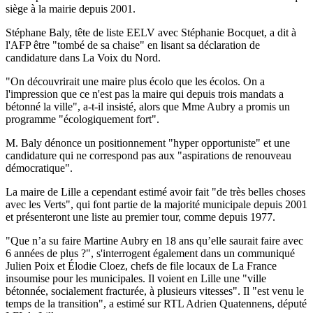
siège à la mairie depuis 2001.
Stéphane Baly, tête de liste EELV avec Stéphanie Bocquet, a dit à
l'AFP être "tombé de sa chaise" en lisant sa déclaration de
candidature dans La Voix du Nord.
"On découvrirait une maire plus écolo que les écolos. On a
l'impression que ce n'est pas la maire qui depuis trois mandats a
bétonné la ville", a-t-il insisté, alors que Mme Aubry a promis un
programme "écologiquement fort".
M. Baly dénonce un positionnement "hyper opportuniste" et une
candidature qui ne correspond pas aux "aspirations de renouveau
démocratique".
La maire de Lille a cependant estimé avoir fait "de très belles choses
avec les Verts", qui font partie de la majorité municipale depuis 2001
et présenteront une liste au premier tour, comme depuis 1977.
"Que n’a su faire Martine Aubry en 18 ans qu’elle saurait faire avec
6 années de plus ?", s'interrogent également dans un communiqué
Julien Poix et Élodie Cloez, chefs de file locaux de La France
insoumise pour les municipales. Il voient en Lille une "ville
bétonnée, socialement fracturée, à plusieurs vitesses". Il "est venu le
temps de la transition", a estimé sur RTL Adrien Quatennens, député