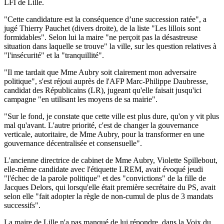
LFI de Lille.
"Cette candidature est la conséquence d’une succession ratée", a
jugé Thierry Pauchet (divers droite), de la liste "Les lillois sont
formidables". Selon lui la maire "ne perçoit pas la désastreuse
situation dans laquelle se trouve" la ville, sur les question relatives à
"l'insécurité" et la "tranquillité".
"Il me tardait que Mme Aubry soit clairement mon adversaire
politique", s'est réjoui auprès de l'AFP Marc-Philippe Daubresse,
candidat des Républicains (LR), jugeant qu'elle faisait jusqu'ici
campagne "en utilisant les moyens de sa mairie".
"Sur le fond, je constate que cette ville est plus dure, qu'on y vit plus
mal qu'avant. L'autre priorité, c'est de changer la gouvernance
verticale, autoritaire, de Mme Aubry, pour la transformer en une
gouvernance décentralisée et consensuelle".
L'ancienne directrice de cabinet de Mme Aubry, Violette Spillebout,
elle-même candidate avec l'étiquette LREM, avait évoqué jeudi
"l'échec de la parole politique" et des "convictions" de la fille de
Jacques Delors, qui lorsqu'elle était première secrétaire du PS, avait
selon elle "fait adopter la règle de non-cumul de plus de 3 mandats
successifs".
La maire de Lille n'a pas manqué de lui répondre, dans la Voix du