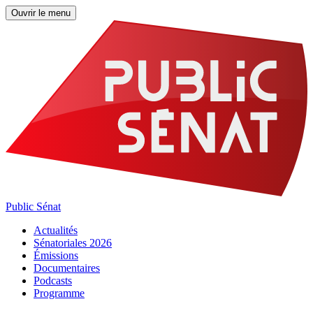
Ouvrir le menu
Public Sénat
Actualités
Sénatoriales 2026
Émissions
Documentaires
Podcasts
Programme