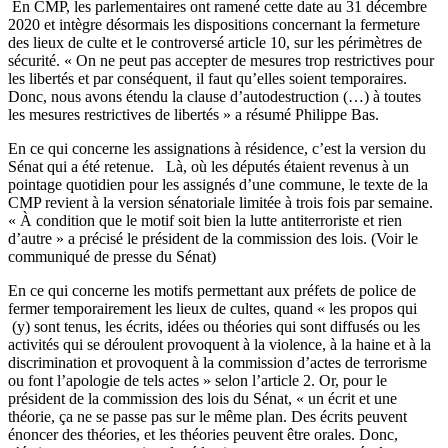
En CMP, les parlementaires ont ramené cette date au 31 décembre
2020 et intègre désormais les dispositions concernant la fermeture
des lieux de culte et le controversé article 10, sur les périmètres de
sécurité. « On ne peut pas accepter de mesures trop restrictives pour
les libertés et par conséquent, il faut qu’elles soient temporaires.
Donc, nous avons étendu la clause d’autodestruction (…) à toutes
les mesures restrictives de libertés » a résumé Philippe Bas.
En ce qui concerne les assignations à résidence, c’est la version du
Sénat qui a été retenue. Là, où les députés étaient revenus à un
pointage quotidien pour les assignés d’une commune, le texte de la
CMP revient à la version sénatoriale limitée à trois fois par semaine.
« À condition que le motif soit bien la lutte antiterroriste et rien
d’autre » a précisé le président de la commission des lois.
(Voir le
communiqué de presse du Sénat)
En ce qui concerne les motifs permettant aux préfets de police de
fermer temporairement les lieux de cultes, quand « les propos qui
(y) sont tenus, les écrits, idées ou théories qui sont diffusés ou les
activités qui se déroulent provoquent à la violence, à la haine et à la
discrimination et provoquent à la commission d’actes de terrorisme
ou font l’apologie de tels actes » selon l’article 2. Or, pour le
président de la commission des lois du Sénat, « un écrit et une
théorie, ça ne se passe pas sur le même plan. Des écrits peuvent
énoncer des théories, et les théories peuvent être orales. Donc,