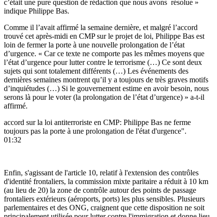
c’était une pure question de rédaction que nous avons résolue »
indique Philippe Bas.
Comme il l’avait affirmé la semaine dernière, et malgré l’accord
trouvé cet après-midi en CMP sur le projet de loi, Philippe Bas est
loin de fermer la porte à une nouvelle prolongation de l’état
d’urgence. « Car ce texte ne comporte pas les mêmes moyens que
l’état d’urgence pour lutter contre le terrorisme (…) Ce sont deux
sujets qui sont totalement différents (…) Les événements des
dernières semaines montrent qu’il y a toujours de très graves motifs
d’inquiétudes (…) Si le gouvernement estime en avoir besoin, nous
serons là pour le voter (la prolongation de l’état d’urgence) » a-t-il
affirmé.
accord sur la loi antiterroriste en CMP: Philippe Bas ne ferme
toujours pas la porte à une prolongation de l'état d'urgence".
01:32
Enfin, s'agissant de l'article 10, relatif à l'extension des contrôles
d'identité frontaliers, la commission mixte paritaire a réduit à 10 km
(au lieu de 20) la zone de contrôle autour des points de passage
frontaliers extérieurs (aéroports, ports) les plus sensibles. Plusieurs
parlementaires et des ONG, craignent que cette disposition ne soit
principalement utilisée pour lutter contre l'immigration et donne lieu