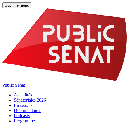
Ouvrir le menu
Public Sénat
Actualités
Sénatoriales 2026
Émissions
Documentaires
Podcasts
Programme