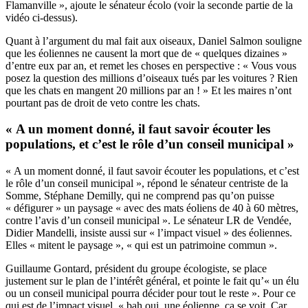
Flamanville », ajoute le sénateur écolo (voir la seconde partie de la
vidéo ci-dessus).
Quant à l’argument du mal fait aux oiseaux, Daniel Salmon souligne
que les éoliennes ne causent la mort que de « quelques dizaines »
d’entre eux par an, et remet les choses en perspective : « Vous vous
posez la question des millions d’oiseaux tués par les voitures ? Rien
que les chats en mangent 20 millions par an ! » Et les maires n’ont
pourtant pas de droit de veto contre les chats.
« A un moment donné, il faut savoir écouter les
populations, et c’est le rôle d’un conseil municipal »
« A un moment donné, il faut savoir écouter les populations, et c’est
le rôle d’un conseil municipal », répond le sénateur centriste de la
Somme, Stéphane Demilly, qui ne comprend pas qu’on puisse
« défigurer » un paysage « avec des mats éoliens de 40 à 60 mètres,
contre l’avis d’un conseil municipal ». Le sénateur LR de Vendée,
Didier Mandelli, insiste aussi sur « l’impact visuel » des éoliennes.
Elles « mitent le paysage », « qui est un patrimoine commun ».
Guillaume Gontard, président du groupe écologiste, se place
justement sur le plan de l’intérêt général, et pointe le fait qu’« un élu
ou un conseil municipal pourra décider pour tout le reste ». Pour ce
qui est de l’impact visuel, « bah oui, une éolienne, ça se voit. Car