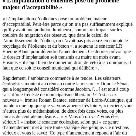
« L’implantation d’éoliennes pose un problème
majeur d’acceptabilité »
« L’implantation d’éoliennes pose un problème majeur
d’acceptabilité. Peut-être parce qu’on n’a pas suffisamment expliqué
qu’il y avait une pollution lumineuse, sonore, un impact sur les
couloirs de migration des oiseaux, que dans le calcul de
l’amortissement de l’éolien, on n’avait pas pris assez en compte le
recyclage de l’éolienne et du béton », a soutenu le sénateur LR
Etienne Blanc pour défendre l’amendement. Ce dernier prévoit que
le dossier d’implantation soit transmis au maire un mois avant.
Ensuite, « il s’agit bien de donner un droit de veto à la commune. Il
faut que ce soit le conseil municipal qui délibère ».
Rapidement, l’ambiance commence à se tendre. Les sénateurs
écologistes montent au créneau contre la mesure. « Donc le Sénat,
qui a longtemps été considéré comme Jacobin, […] est tout à coup
saisi d’une frénésie de municipalisme libertaire ! C’est assez
nouveau », ironise Ronan Dantec, sénateur de Loire-Atlantique, qui
pointe « une logique que va vous amener très loin », « derrière, vous
n’aurez plus de méthanisation, de deux fois deux voies, ou plus
jamais de centrale nucléaire… » « Mais où on va ? Vous êtes
sérieux ? » insiste le sénateur écologiste, selon qui « ce genre
d’amendement met à terre toute stratégie énergétique. Ce n’est pas
sérieux et vous le savez. Ce type d’amendement répond à l’air du