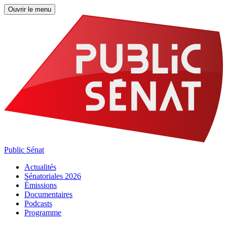
Ouvrir le menu
Public Sénat
Actualités
Sénatoriales 2026
Émissions
Documentaires
Podcasts
Programme