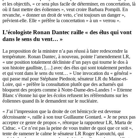
et les objectifs, « ce sera plus facile de déterminer, en concertation, là
où il faut mettre des éoliennes », veut croire Barbara Pompili. En
revanche, « donner un droit de veto, c’est toujours un danger »,
prévient-elle. Elle « préfère la concertation » à un « verrou ».
L’écologiste Ronan Dantec raille « des élus qui vont
dans le sens du vent… »
La proposition de la ministre n’a pas réussi à faire redescendre la
température. Ronan Dantec, à nouveau, pointe l’amendement LR,
« une position totalement décliniste d’un pays qui tourne le dos à
son histoire gaulliste, […] avec des élus qui sont totalement perdus
et qui vont dans le sens du vent… » Une invocation du « général »
qui passe mal pour Stéphane Piednoir, sénateur LR du Maine-et-
Loire, qui « préfère la consultation plutôt que des acharnés qui
bloquent des projets comme à Notre-Dame-des-Landes ! » Etienne
Blanc s’étonne lui que les écolos refusent les référendums sur les
éoliennes quand ils le demandent sur le nucléaire.
« J’ai l’impression que la droite de cet hémicycle est devenue
décroissante », raille à son tour Guillaume Gontard. « Je ne peux pas
accepter ce genre de propos », rétorque la rapporteur LR, Marta de
Cidrac. « Ce n’est pas la peine de vous traiter de quoi que ce soit »,
tente de ramener le calme le sénateur LR Roger Karoutchi, qui