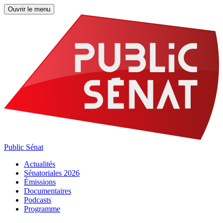
Ouvrir le menu
Public Sénat
Actualités
Sénatoriales 2026
Émissions
Documentaires
Podcasts
Programme