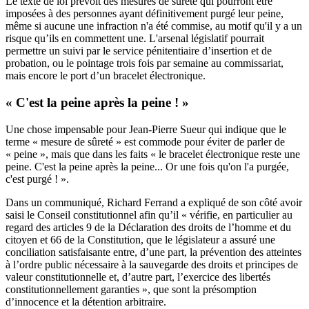
Le texte de loi prévoit des mesures de sûreté qui pourront être
imposées à des personnes ayant définitivement purgé leur peine,
même si aucune une infraction n'a été commise, au motif qu'il y a un
risque qu’ils en commettent une. L'arsenal législatif pourrait
permettre un suivi par le service pénitentiaire d’insertion et de
probation, ou le pointage trois fois par semaine au commissariat,
mais encore le port d’un bracelet électronique.
« C'est la peine après la peine ! »
Une chose impensable pour Jean-Pierre Sueur qui indique que le
terme « mesure de sûreté » est commode pour éviter de parler de
« peine », mais que dans les faits « le bracelet électronique reste une
peine. C'est la peine après la peine... Or une fois qu'on l'a purgée,
c'est purgé ! ».
Dans un communiqué, Richard Ferrand a expliqué de son côté avoir
saisi le Conseil constitutionnel afin qu’il « vérifie, en particulier au
regard des articles 9 de la Déclaration des droits de l’homme et du
citoyen et 66 de la Constitution, que le législateur a assuré une
conciliation satisfaisante entre, d’une part, la prévention des atteintes
à l’ordre public nécessaire à la sauvegarde des droits et principes de
valeur constitutionnelle et, d’autre part, l’exercice des libertés
constitutionnellement garanties », que sont la présomption
d’innocence et la détention arbitraire.