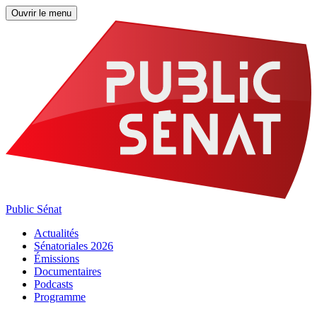
Ouvrir le menu
Public Sénat
Actualités
Sénatoriales 2026
Émissions
Documentaires
Podcasts
Programme