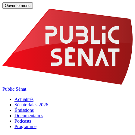
Ouvrir le menu
Public Sénat
Actualités
Sénatoriales 2026
Émissions
Documentaires
Podcasts
Programme