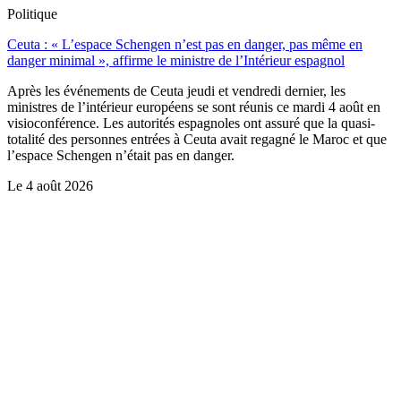
Politique
Ceuta : « L’espace Schengen n’est pas en danger, pas même en
danger minimal », affirme le ministre de l’Intérieur espagnol
Après les événements de Ceuta jeudi et vendredi dernier, les
ministres de l’intérieur européens se sont réunis ce mardi 4 août en
visioconférence. Les autorités espagnoles ont assuré que la quasi-
totalité des personnes entrées à Ceuta avait regagné le Maroc et que
l’espace Schengen n’était pas en danger.
Le
4 août 2026