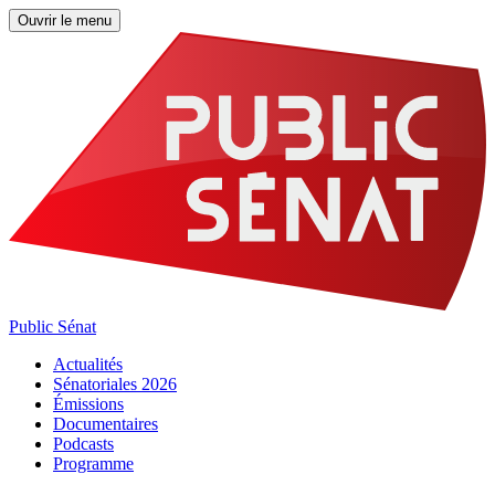
Ouvrir le menu
Public Sénat
Actualités
Sénatoriales 2026
Émissions
Documentaires
Podcasts
Programme