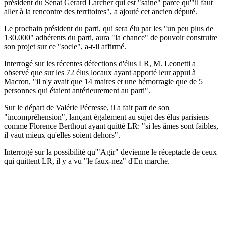
président du Sénat Gérard Larcher qui est "saine" parce qu'"il faut
aller à la rencontre des territoires", a ajouté cet ancien député.
Le prochain président du parti, qui sera élu par les "un peu plus de
130.000" adhérents du parti, aura "la chance" de pouvoir construire
son projet sur ce "socle", a-t-il affirmé.
Interrogé sur les récentes défections d'élus LR, M. Leonetti a
observé que sur les 72 élus locaux ayant apporté leur appui à
Macron, "il n'y avait que 14 maires et une hémorragie que de 5
personnes qui étaient antérieurement au parti".
Sur le départ de Valérie Pécresse, il a fait part de son
"incompréhension", lançant également au sujet des élus parisiens
comme Florence Berthout ayant quitté LR: "si les âmes sont faibles,
il vaut mieux qu'elles soient dehors".
Interrogé sur la possibilité qu'"Agir" devienne le réceptacle de ceux
qui quittent LR, il y a vu "le faux-nez" d'En marche.