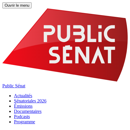
Ouvrir le menu
Public Sénat
Actualités
Sénatoriales 2026
Émissions
Documentaires
Podcasts
Programme