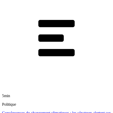
5min
Politique
Conséquences du changement climatiques : les sénateurs alertent sur