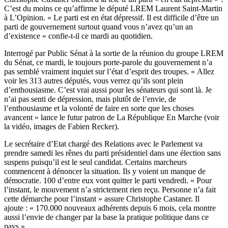
C’est du moins ce qu’affirme le député LREM Laurent Saint-Martin
à
L’Opinion
. « Le parti est en état dépressif. Il est difficile d’être un
parti de gouvernement surtout quand vous n’avez qu’un an
d’existence » confie-t-il ce mardi au quotidien.
Interrogé par Public Sénat à la sortie de la réunion du groupe LREM
du Sénat, ce mardi, le toujours porte-parole du gouvernement n’a
pas semblé vraiment inquiet sur l’état d’esprit des troupes. « Allez
voir les 313 autres députés, vous verrez qu’ils sont plein
d’enthousiasme. C’est vrai aussi pour les sénateurs qui sont là. Je
n’ai pas senti de dépression, mais plutôt de l’envie, de
l’enthousiasme et la volonté de faire en sorte que les choses
avancent » lance le futur patron de La République En Marche (voir
la vidéo, images de
Fabien Recker
).
Le secrétaire d’Etat chargé des Relations avec le Parlement va
prendre samedi les rênes du parti présidentiel dans une élection sans
suspens puisqu’il est le seul candidat. Certains marcheurs
commencent à dénoncer la situation. Ils y voient un manque de
démocratie. 100 d’entre eux vont quitter le parti vendredi. « Pour
l’instant, le mouvement n’a strictement rien reçu. Personne n’a fait
cette démarche pour l’instant » assure Christophe Castaner. Il
ajoute : « 170.000 nouveaux adhérents depuis 6 mois, cela montre
aussi l’envie de changer par la base la pratique politique dans ce
pays ».