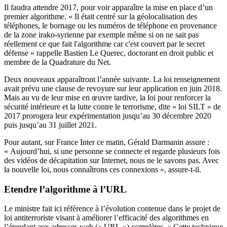
Il faudra attendre 2017, pour voir apparaître la mise en place d’un
premier algorithme. « Il était centré sur la géolocalisation des
téléphones, le bornage ou les numéros de téléphone en provenance
de la zone irako-syrienne par exemple même si on ne sait pas
réellement ce que fait l'algorithme car c'est couvert par le secret
défense » rappelle Bastien Le Querec, doctorant en droit public et
membre de la Quadrature du Net.
Deux nouveaux apparaîtront l’année suivante. La loi renseignement
avait prévu une clause de revoyure sur leur application en juin 2018.
Mais au vu de leur mise en œuvre tardive, la loi pour renforcer la
sécurité intérieure et la lutte contre le terrorisme, dite « loi SILT » de
2017 prorogera leur expérimentation jusqu’au 30 décembre 2020
puis jusqu’au 31 juillet 2021.
Pour autant, sur France Inter ce matin, Gérald Darmanin assure :
« Aujourd’hui, si une personne se connecte et regarde plusieurs fois
des vidéos de décapitation sur Internet, nous ne le savons pas. Avec
la nouvelle loi, nous connaîtrons ces connexions », assure-t-il.
Etendre l’algorithme à l’URL
Le ministre fait ici référence à l’évolution contenue dans le projet de
loi antiterroriste visant à améliorer l’efficacité des algorithmes en
l’étendant aux adresses web (« URL ») complètes. « Cette technique