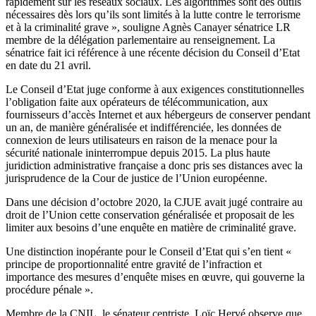
rapidement sur les réseaux sociaux. Les algorithmes sont des outils
nécessaires dès lors qu’ils sont limités à la lutte contre le terrorisme
et à la criminalité grave », souligne Agnès Canayer sénatrice LR
membre de la délégation parlementaire au renseignement.
La
sénatrice fait ici référence à une récente décision du Conseil d’Etat
en date du 21 avril.
Le Conseil d’Etat juge conforme à aux exigences constitutionnelles
l’obligation faite aux opérateurs de télécommunication, aux
fournisseurs d’accès Internet et aux hébergeurs de conserver pendant
un an, de manière généralisée et indifférenciée, les données de
connexion de leurs utilisateurs en raison de la menace pour la
sécurité nationale ininterrompue depuis 2015. La plus haute
juridiction administrative française a donc pris ses distances avec la
jurisprudence de la Cour de justice de l’Union européenne.
Dans une décision d’octobre 2020, la CJUE avait jugé contraire au
droit de l’Union cette conservation généralisée et proposait de les
limiter aux besoins d’une enquête en matière de criminalité grave.
Une distinction inopérante pour le Conseil d’Etat qui s’en tient «
principe de proportionnalité entre gravité de l’infraction et
importance des mesures d’enquête mises en œuvre, qui gouverne la
procédure pénale ».
Membre de la CNIL, le sénateur centriste, Loïc Hervé observe que