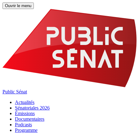
Ouvrir le menu
Public Sénat
Actualités
Sénatoriales 2026
Émissions
Documentaires
Podcasts
Programme