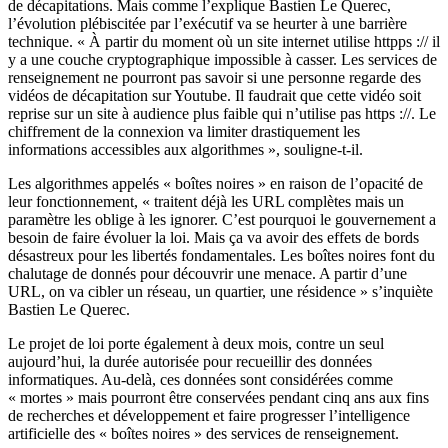
de décapitations. Mais comme l’explique Bastien Le Querec,
l’évolution plébiscitée par l’exécutif va se heurter à une barrière
technique. « À partir du moment où un site internet utilise httpps :// il
y a une couche cryptographique impossible à casser. Les services de
renseignement ne pourront pas savoir si une personne regarde des
vidéos de décapitation sur Youtube. Il faudrait que cette vidéo soit
reprise sur un site à audience plus faible qui n’utilise pas https ://. Le
chiffrement de la connexion va limiter drastiquement les
informations accessibles aux algorithmes », souligne-t-il.
Les algorithmes appelés « boîtes noires » en raison de l’opacité de
leur fonctionnement, « traitent déjà les URL complètes mais un
paramètre les oblige à les ignorer. C’est pourquoi le gouvernement a
besoin de faire évoluer la loi. Mais ça va avoir des effets de bords
désastreux pour les libertés fondamentales. Les boîtes noires font du
chalutage de donnés pour découvrir une menace. A partir d’une
URL, on va cibler un réseau, un quartier, une résidence » s’inquiète
Bastien Le Querec.
Le projet de loi porte également à deux mois, contre un seul
aujourd’hui, la durée autorisée pour recueillir des données
informatiques. Au-delà, ces données sont considérées comme
« mortes » mais pourront être conservées pendant cinq ans aux fins
de recherches et développement et faire progresser l’intelligence
artificielle des « boîtes noires » des services de renseignement.