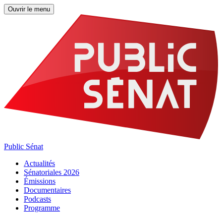
Ouvrir le menu
Public Sénat
Actualités
Sénatoriales 2026
Émissions
Documentaires
Podcasts
Programme