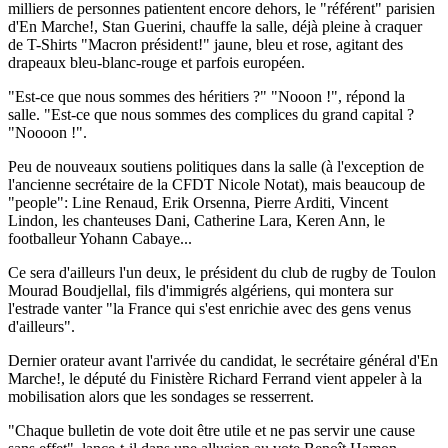
milliers de personnes patientent encore dehors, le "référent" parisien
d'En Marche!, Stan Guerini, chauffe la salle, déjà pleine à craquer
de T-Shirts "Macron président!" jaune, bleu et rose, agitant des
drapeaux bleu-blanc-rouge et parfois européen.
"Est-ce que nous sommes des héritiers ?" "Nooon !", répond la
salle. "Est-ce que nous sommes des complices du grand capital ?
"Noooon !".
Peu de nouveaux soutiens politiques dans la salle (à l'exception de
l'ancienne secrétaire de la CFDT Nicole Notat), mais beaucoup de
"people": Line Renaud, Erik Orsenna, Pierre Arditi, Vincent
Lindon, les chanteuses Dani, Catherine Lara, Keren Ann, le
footballeur Yohann Cabaye...
Ce sera d'ailleurs l'un deux, le président du club de rugby de Toulon
Mourad Boudjellal, fils d'immigrés algériens, qui montera sur
l'estrade vanter "la France qui s'est enrichie avec des gens venus
d'ailleurs".
Dernier orateur avant l'arrivée du candidat, le secrétaire général d'En
Marche!, le député du Finistère Richard Ferrand vient appeler à la
mobilisation alors que les sondages se resserrent.
"Chaque bulletin de vote doit être utile et ne pas servir une cause