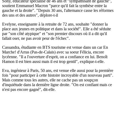
Sony, éducateur spécialisé de 46 ans et "sympathisant de gauche",
soutient Emmanuel Macron "parce qu'il fait la synthèse entre la
gauche et la droite". "Depuis 30 ans, l'alternance casse les réformes
des uns et des autres", déplore-t-il
Evelyne, enseignante à la retraite de 72 ans, souhaite "donner la
place aux jeunes en politique et dans la société". Elle a été séduite
par "son côté atypique" et "son premier discours où il a dit qu'il
fallait oser, ne pas avoir peur de l'échec".
Cassandra, étudiante en BTS tourisme est venue dans un car En
Marche! d'Arras (Pas-de-Calais) avec sa soeur Félicia, encore
lycéenne. "Il a l'ouverture d'esprit, on a confiance en lui. Benoît
Hamon il est bien aussi mais il est trop gentil", explique-t-elle.
Eva, ingénieur à Paris, 50 ans, est venue elle aussi pour la première
fois "pour participer à cette histoire incroyable d'un nouveau parti".
Mais comme tous les autres, elle ne cache pas un soupçon
d'inquiétude dans la dernière ligne droite. "On est confiant mais ce
n'est pas encore gagné", dit-elle.