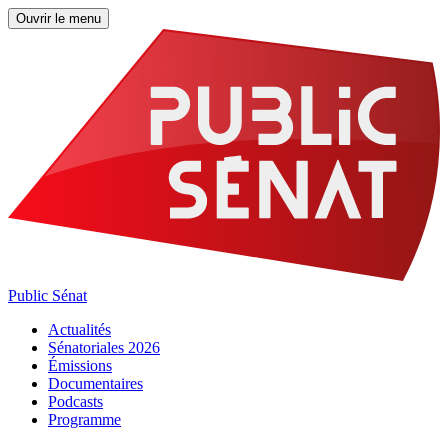
Ouvrir le menu
Public Sénat
Actualités
Sénatoriales 2026
Émissions
Documentaires
Podcasts
Programme