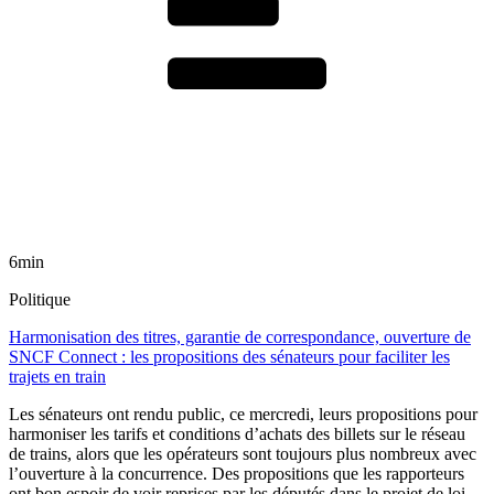
6min
Politique
Harmonisation des titres, garantie de correspondance, ouverture de
SNCF Connect : les propositions des sénateurs pour faciliter les
trajets en train
Les sénateurs ont rendu public, ce mercredi, leurs propositions pour
harmoniser les tarifs et conditions d’achats des billets sur le réseau
de trains, alors que les opérateurs sont toujours plus nombreux avec
l’ouverture à la concurrence. Des propositions que les rapporteurs
ont bon espoir de voir reprises par les députés dans le projet de loi-