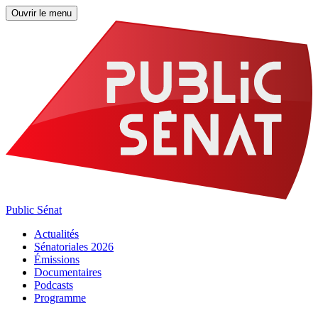
Ouvrir le menu
Public Sénat
Actualités
Sénatoriales 2026
Émissions
Documentaires
Podcasts
Programme