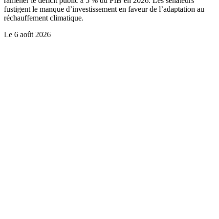
ramener le déficit public à 5 % du PIB en 2026. Les sénateurs
fustigent le manque d’investissement en faveur de l’adaptation au
réchauffement climatique.
Le
6 août 2026