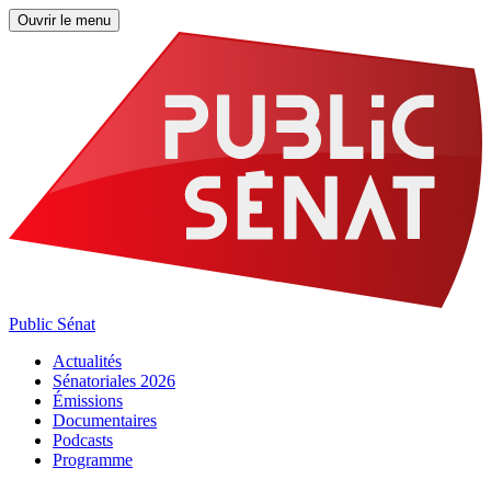
Ouvrir le menu
Public Sénat
Actualités
Sénatoriales 2026
Émissions
Documentaires
Podcasts
Programme