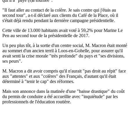
qui il a "payé (s)a tournée".
"Il faut aller au contact de la colère. Je sais contre qui j'étais au
second tour", a-t-il déclaré aux clients du Café de la Place, où il
s'était déjà rendu pendant la dernière campagne présidentielle.
Cette ville de 13.000 habitants avait voté à 59,2% pour Marine Le
Pen au second tour de la présidentielle de 2017.
Un peu plus tôt, à la sortie d'un centre social, M. Macron était monté
au sommet d'un ancien terril à Loos-en-Gohelle, pour assurer qu'il
avait senti la crise morale "très profonde" du pays et "ses divisions,
ses peurs".
M. Macron a dit avoir compris qu'il n'aurait "pas droit au répit" face
aux "attentes" et aux "colères" des Français, d'autant qu'il était
déterminé à "tenir le cap" des réformes.
Mais son annonce dans la matinée d'une "baisse drastique" du coût
du permis de conduire a été accueillie avec "inquiétude" par les
professionnels de l'éducation routière.