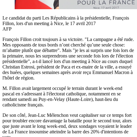
Le candidat du parti Les Républicains à la présidentielle, François
Fillon, lors d'un meeting à Nice, le 17 avril 2017
AFP
François Fillon croit toujours à sa victoire. "La campagne a été rude.
Mes opposants de tous bords n’ont cherché qu’une seule chose:
m’abattre plutôt que débattre". Mais "je les ai surpris une fois lors de
la primaire, nous les surprendrons une seconde fois lors de l'élection
présidentielle", a-t-il lancé lors d'un meeting à Nice au cours duquel
Christian Estrosi, président de Paca et ex-maire de la ville, a essuyé
des huées, quelques semaines après avoir reçu Emmanuel Macron à
l'hôtel de région.
M. Fillon avait largement occupé le terrain durant le week-end
pascal en s'adressant à l'électorat catholique, notamment en se
rendant samedi au Puy-en-Velay (Haute-Loire), haut-lieu du
catholicisme français.
De son côté, Jean-Luc Mélenchon veut capitaliser sur ce temps fort
pour troubler encore davantage la bataille pour le second tour, alors
que juste avant le long week-end, deux sondages voyaient le leader
de La France insoumise atteindre la barre des 20% d'intentions de