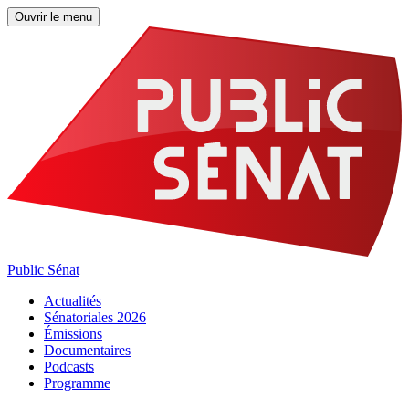
Ouvrir le menu
Public Sénat
Actualités
Sénatoriales 2026
Émissions
Documentaires
Podcasts
Programme