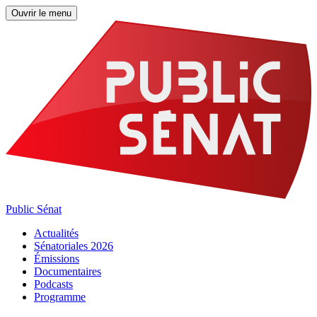
Ouvrir le menu
Public Sénat
Actualités
Sénatoriales 2026
Émissions
Documentaires
Podcasts
Programme