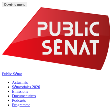
Ouvrir le menu
Public Sénat
Actualités
Sénatoriales 2026
Émissions
Documentaires
Podcasts
Programme