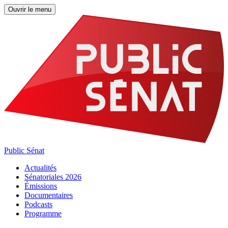
Ouvrir le menu
Public Sénat
Actualités
Sénatoriales 2026
Émissions
Documentaires
Podcasts
Programme