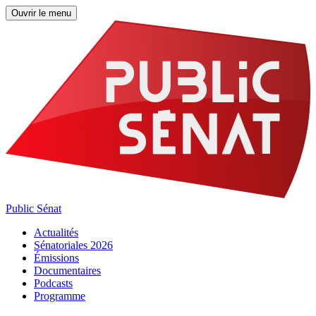
Ouvrir le menu
Public Sénat
Actualités
Sénatoriales 2026
Émissions
Documentaires
Podcasts
Programme