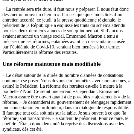
« La rentrée sera très dure, il faut nous y préparer. Il nous faut donc
dessiner un nouveau chemin ». Par ces quelques mots tirés d’un
entretien accordé, ce jeudi, à la presse quotidienne régionale, le
président de la République a esquissé les traits du schéma attendu
pour les deux dernières années de son quinquennat. Si d’aucuns
avaient annoncé un virage social, Emmanuel Macron a tenu à
préciser que les réformes, entamées avant la crise sanitaire causée
par l’épidémie de Covid-19, seraient bien menées à leur terme.
Particulièrement la réforme des retraites.
Une réforme maintenue mais modifiable
« Le débat autour de la durée du nombre d'années de cotisations
continue à se poser. Nous devons être honnêtes avec nous-mêmes, a
estimé le Président. La réforme des retraites est-elle à mettre à la
poubelle ? Non. Ce serait une erreur. » Cependant, Emmanuel
Macron assure être ouvert quant à de possibles « ajustements » de la
réforme. « Je demanderai au gouvernement de réengager rapidement
une concertation en profondeur, dans un dialogue de responsabilité.
Il faut que tout cela soit mis sur la table. Je suis ouvert à ce que [la
réforme] soit transformée. » a soutenu le président. Pour ce faire, le
chef de l’État a donc demandé la reprise des discussions avec les
syndicats, dès cet été.