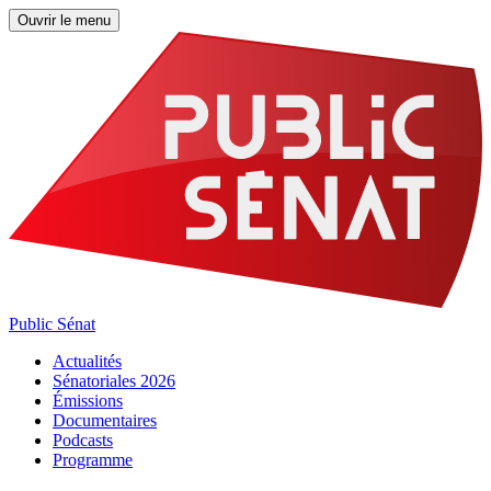
Ouvrir le menu
Public Sénat
Actualités
Sénatoriales 2026
Émissions
Documentaires
Podcasts
Programme