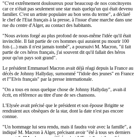
"C'est extrêmement douloureux pour beaucoup de nos concitoyens
car ce n'était pas seulement une star mais quelqu'un qui était devenu
familier. C'est un artiste populaire au bon sens du terme", a déclaré
le chef de l'Etat français à la presse, à l'issue d'une marche dans une
rue du centre d'Alger, au contact des habitants.
"Nous avions forgé au plus profond de nous-même l'idée qu'il était
invincible. Il fait partie de ces hommes qui auraient pu mourir 100
fois (...) mais il n'est jamais tombé", a poursuivi M. Macron, "il fait
partie de ces héros français, j'ai souvent dit qu'il fallait des héros
pour qu'un pays soit grand".
Le président Emmanuel Macron avait déjà réagi depuis la France au
décès de Johnny Hallyday, surnommé "l'idole des jeunes" en France
et l'"Elvis français" par la presse internationale.
"On a tous en nous quelque chose de Johnny Hallyday", avait-il
écrit, en référence au titre d'une de ses chansons.
L'Elysée avait précisé que le président et son épouse Brigitte se
rendraient aux obsèques de la star, dont la date n'est pas encore
connue.
"Un hommage lui sera rendu, mais il faudra voir avec la famille", a
indiqué M. Macron à Alger, précisant avoir "été à tous ses derniers