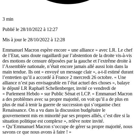
3 min
Publié le
28/10/2022 à 12:27
Mis à jour le
28/10/2022 à 12:28
Emmanuel Macron
espère encore « une alliance » avec LR
. Le chef
de l’Etat, sans doute ragaillardi par
l’abstention de la droite vis-à-vis
des motions de censure déposées par la gauche et l’extrême droite à
l’Assemblée nationale
, n’était encore jamais allé aussi loin dans la
main tendue. Ils ont « envoyé un message clair », a-t-il estimé durant
l’entretien qu’il a accordé à France 2 mercredi 26 octobre. « Une
alliance n’est pas envisageable en l’état actuel des choses », balaye
le député LR Raphaël Schellenberger, invité ce vendredi de
« Parlement Hebdo » sur Public Sénat et LCP. « Emmanuel Macron
a des problèmes avec sa propre majorité, on voit qu’il a de plus en
plus de mal à tenir la guerre de succession qui s’organise chez
Renaissance. On a vu dans la discussion budgétaire le
gouvernement mis en minorité par ses propres alliés, c’est dire si la
situation politique est complexe », relève notre invité.
« Qu’Emmanuel Macron s‘occupe de gérer sa propre majorité, nous
savons ce que nous avons à faire ! »