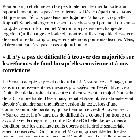
Pour autant, cet élu ne semble pas totalement fermer la porte à un
rapprochement, mais pas à court terme. « Dès le départ nous avons
dit que nous n’étions pas dans une logique d’alliance », rappelle
Raphaël Schellenberger. « Ce sont des choses qui prennent du temps
long. Je crois qu’Emmanuel Macron n’a pas encore changé de
logiciel. Qu’il change de logiciel, montre qu’il est capable d’essayer
de construire du compromis, et ensuite nous pourrons discuter. Mais,
clairement, ça n’est pas le cas aujourd’hui. »
« Il n’y a pas de difficulté à trouver des majorités sur
les réformes de fond lorsqu’elles conviennent à nos
convictions
Le Sénat a adopté le projet de loi relatif à l’assurance chômage, non
sans un durcissement des mesures proposées par l’exécutif, et ce à
l’initiative de la droite et du centre qui conservent la majorité au sein
de la Chambre haute. Désormais, Sénat et Assemblée nationale vont
devoir s’entendre sur une même version du texte, lors d’une
commission mixte paritaire, qui se tiendra mercredi 9 novembre. :
« Sur ce texte, il n’y aura pas de difficultés à ce que l’on trouve un
accord avec la majorité », confie Raphaël Schellenberger, mais à
condition que les aménagements opérés par la droite sénatoriale
soient conservés. « Si Emmanuel Macron, qui semble tendre des
mains, veut coconstruire avec les Républicains, il va falloir prendre