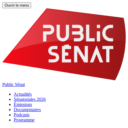
Ouvrir le menu
Public Sénat
Actualités
Sénatoriales 2026
Émissions
Documentaires
Podcasts
Programme