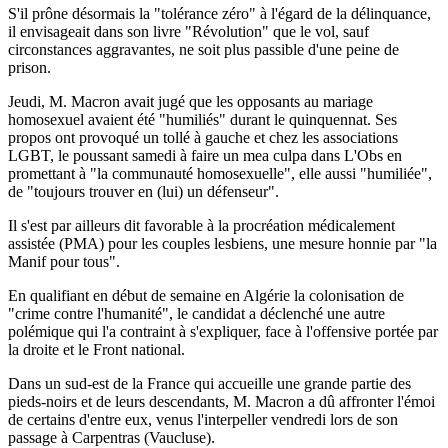
S'il prône désormais la "tolérance zéro" à l'égard de la délinquance,
il envisageait dans son livre "Révolution" que le vol, sauf
circonstances aggravantes, ne soit plus passible d'une peine de
prison.
Jeudi, M. Macron avait jugé que les opposants au mariage
homosexuel avaient été "humiliés" durant le quinquennat. Ses
propos ont provoqué un tollé à gauche et chez les associations
LGBT, le poussant samedi à faire un mea culpa dans L'Obs en
promettant à "la communauté homosexuelle", elle aussi "humiliée",
de "toujours trouver en (lui) un défenseur".
Il s'est par ailleurs dit favorable à la procréation médicalement
assistée (PMA) pour les couples lesbiens, une mesure honnie par "la
Manif pour tous".
En qualifiant en début de semaine en Algérie la colonisation de
"crime contre l'humanité", le candidat a déclenché une autre
polémique qui l'a contraint à s'expliquer, face à l'offensive portée par
la droite et le Front national.
Dans un sud-est de la France qui accueille une grande partie des
pieds-noirs et de leurs descendants, M. Macron a dû affronter l'émoi
de certains d'entre eux, venus l'interpeller vendredi lors de son
passage à Carpentras (Vaucluse).