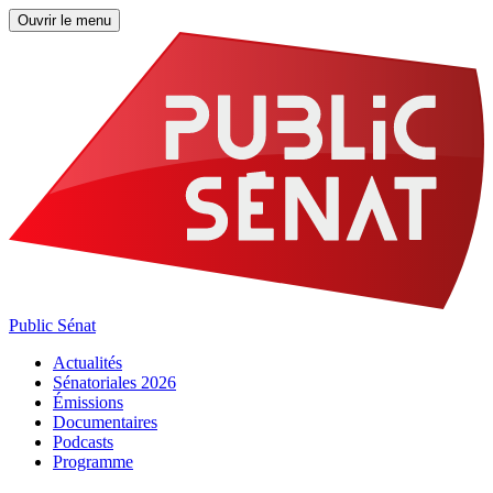
Ouvrir le menu
Public Sénat
Actualités
Sénatoriales 2026
Émissions
Documentaires
Podcasts
Programme