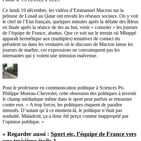
Ce lundi 19 décembre, les vidéos d’Emmanuel Macron sur la
pelouse de Lusail au Qatar ont envahi les réseaux sociaux. On y voit
le chef de l’Etat français, quelques minutes après la défaite des Bleus
en finale après la séance de tirs au but, venir « consoler » les joueurs
de l’équipe de France, abattus. Que ce soit sur le terrain où Mbappé
apparaît hermétique aux (multiples) tentatives de contact du
président ou dans les vestiaires où le discours de Macron laisse les
joueurs de marbre, ces expressions ne convainquent pas les
internautes qui y voient une intrusion malvenue.
Pour le professeur en communication politique à Sciences Po,
Philippe Moreau-Chevrolet, cette obsession des politiques à investir
le champ médiatique même dans le sport peut parfois se retourner
contre eux. « A trop forcer, les politiques risquent de paraître
intrusifs. D’autant qu’à ce moment-là, le politique n’était pas
souhaité. Maladroit, ça a donc été perçu comme inapproprié par
l’opinion publique. »
» Regarder aussi :
Sport etc, l’équipe de France vers
une troisième étoile ?