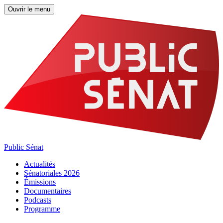
Ouvrir le menu
Public Sénat
Actualités
Sénatoriales 2026
Émissions
Documentaires
Podcasts
Programme