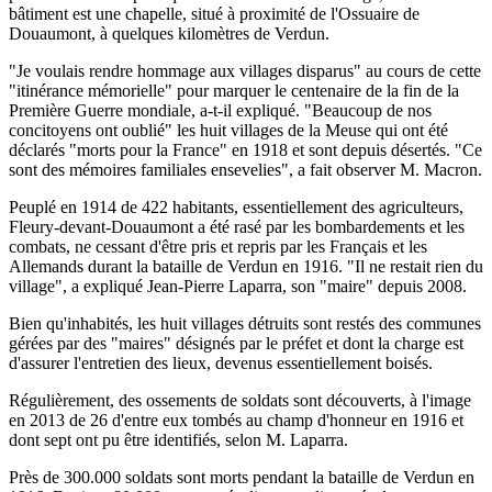
bâtiment est une chapelle, situé à proximité de l'Ossuaire de
Douaumont, à quelques kilomètres de Verdun.
"Je voulais rendre hommage aux villages disparus" au cours de cette
"itinérance mémorielle" pour marquer le centenaire de la fin de la
Première Guerre mondiale, a-t-il expliqué. "Beaucoup de nos
concitoyens ont oublié" les huit villages de la Meuse qui ont été
déclarés "morts pour la France" en 1918 et sont depuis désertés. "Ce
sont des mémoires familiales ensevelies", a fait observer M. Macron.
Peuplé en 1914 de 422 habitants, essentiellement des agriculteurs,
Fleury-devant-Douaumont a été rasé par les bombardements et les
combats, ne cessant d'être pris et repris par les Français et les
Allemands durant la bataille de Verdun en 1916. "Il ne restait rien du
village", a expliqué Jean-Pierre Laparra, son "maire" depuis 2008.
Bien qu'inhabités, les huit villages détruits sont restés des communes
gérées par des "maires" désignés par le préfet et dont la charge est
d'assurer l'entretien des lieux, devenus essentiellement boisés.
Régulièrement, des ossements de soldats sont découverts, à l'image
en 2013 de 26 d'entre eux tombés au champ d'honneur en 1916 et
dont sept ont pu être identifiés, selon M. Laparra.
Près de 300.000 soldats sont morts pendant la bataille de Verdun en