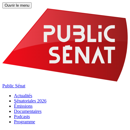
Ouvrir le menu
Public Sénat
Actualités
Sénatoriales 2026
Émissions
Documentaires
Podcasts
Programme