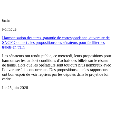
6min
Politique
Harmonisation des titres, garantie de correspondance, ouverture de
SNCF Connect : les propositions des sénateurs pour faciliter les
trajets en train
Les sénateurs ont rendu public, ce mercredi, leurs propositions pour
harmoniser les tarifs et conditions d’achats des billets sur le réseau
de trains, alors que les opérateurs sont toujours plus nombreux avec
l’ouverture à la concurrence. Des propositions que les rapporteurs
ont bon espoir de voir reprises par les députés dans le projet de loi-
cadre.
Le
25 juin 2026