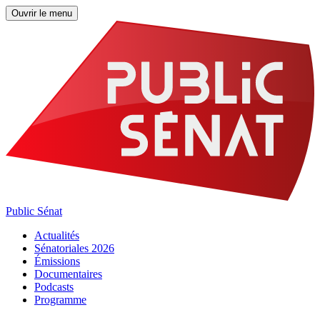
Ouvrir le menu
Public Sénat
Actualités
Sénatoriales 2026
Émissions
Documentaires
Podcasts
Programme