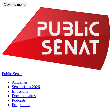
Ouvrir le menu
Public Sénat
Actualités
Sénatoriales 2026
Émissions
Documentaires
Podcasts
Programme