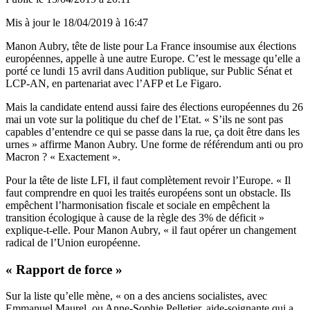
Mis à jour le
18/04/2019 à 16:47
Manon Aubry, tête de liste pour La France insoumise aux élections
européennes, appelle à une autre Europe. C’est le message qu’elle a
porté ce lundi 15 avril dans Audition publique, sur Public Sénat et
LCP-AN, en partenariat avec l’AFP et Le Figaro.
Mais la candidate entend aussi faire des élections européennes du 26
mai un vote sur la politique du chef de l’Etat. « S’ils ne sont pas
capables d’entendre ce qui se passe dans la rue, ça doit être dans les
urnes » affirme Manon Aubry. Une forme de référendum anti ou pro
Macron ? « Exactement ».
Pour la tête de liste LFI, il faut complètement revoir l’Europe. « Il
faut comprendre en quoi les traités européens sont un obstacle. Ils
empêchent l’harmonisation fiscale et sociale en empêchent la
transition écologique à cause de la règle des 3% de déficit »
explique-t-elle. Pour Manon Aubry, « il faut opérer un changement
radical de l’Union européenne.
« Rapport de force »
Sur la liste qu’elle mène, « on a des anciens socialistes, avec
Emmanuel Maurel, ou Anne-Sophie Pelletier, aide-soignante qui a