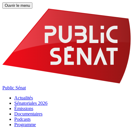
Ouvrir le menu
Public Sénat
Actualités
Sénatoriales 2026
Émissions
Documentaires
Podcasts
Programme