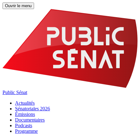
Ouvrir le menu
Public Sénat
Actualités
Sénatoriales 2026
Émissions
Documentaires
Podcasts
Programme