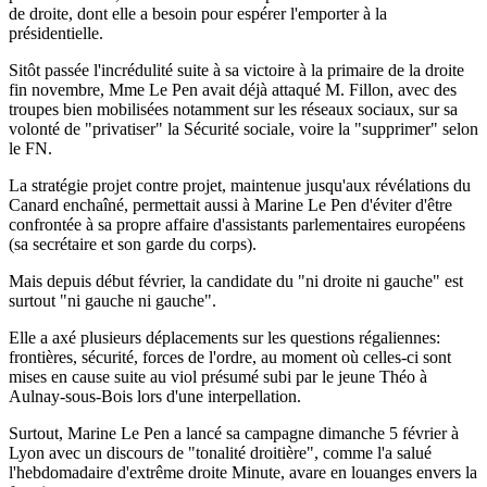
de droite, dont elle a besoin pour espérer l'emporter à la
présidentielle.
Sitôt passée l'incrédulité suite à sa victoire à la primaire de la droite
fin novembre, Mme Le Pen avait déjà attaqué M. Fillon, avec des
troupes bien mobilisées notamment sur les réseaux sociaux, sur sa
volonté de "privatiser" la Sécurité sociale, voire la "supprimer" selon
le FN.
La stratégie projet contre projet, maintenue jusqu'aux révélations du
Canard enchaîné, permettait aussi à Marine Le Pen d'éviter d'être
confrontée à sa propre affaire d'assistants parlementaires européens
(sa secrétaire et son garde du corps).
Mais depuis début février, la candidate du "ni droite ni gauche" est
surtout "ni gauche ni gauche".
Elle a axé plusieurs déplacements sur les questions régaliennes:
frontières, sécurité, forces de l'ordre, au moment où celles-ci sont
mises en cause suite au viol présumé subi par le jeune Théo à
Aulnay-sous-Bois lors d'une interpellation.
Surtout, Marine Le Pen a lancé sa campagne dimanche 5 février à
Lyon avec un discours de "tonalité droitière", comme l'a salué
l'hebdomadaire d'extrême droite Minute, avare en louanges envers la