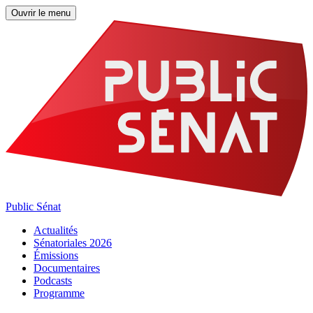
Ouvrir le menu
Public Sénat
Actualités
Sénatoriales 2026
Émissions
Documentaires
Podcasts
Programme