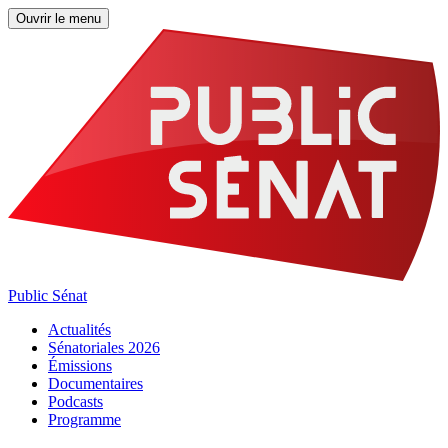
Ouvrir le menu
Public Sénat
Actualités
Sénatoriales 2026
Émissions
Documentaires
Podcasts
Programme