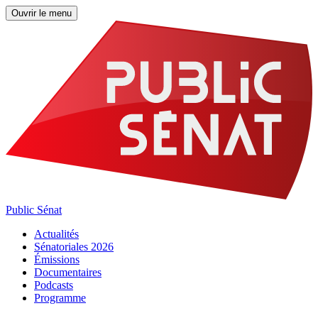
Ouvrir le menu
Public Sénat
Actualités
Sénatoriales 2026
Émissions
Documentaires
Podcasts
Programme