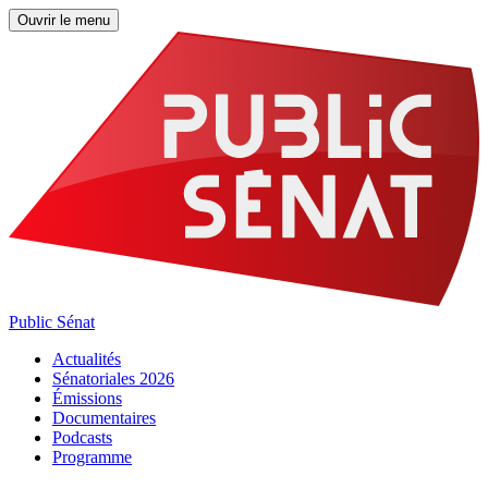
Ouvrir le menu
Public Sénat
Actualités
Sénatoriales 2026
Émissions
Documentaires
Podcasts
Programme