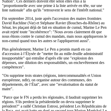
Nation". Ces derniers doivent être selon elles élus à la
"proportionnelle avec une prime à la liste arrivée en tête, sur une
liste nationale" afin qu'ils "retrouvent le sens de l'intérêt national."
Fin septembre 2014, juste après l'accession des maires frontistes
David Rachline (Var) et Stéphane Ravier (Bouches-du-Rhône) au
Sénat, les plaçant déjà de fait en situation de cumul, Marine Le Pen
avait rejeté toute "incohérence": "Nous avons clairement dit que
nous étions contre le cumul des mandats, mais nous appliquerons le
non-cumul quand tous les autres se l'appliqueront aussi".
Plus généralement, Marine Le Pen a promis mardi en cas
d'accession à l’Élysée de "mettre fin au mille-feuille administratif
insupportable" qui entraîne d'après elle une "explosion des
dépenses, une dilution des responsabilités, un enchevêtrement des
compétences".
"On supprime trois strates (régions, intercommunalités et Union
européenne, ndlr), on organise autour des communes, des
départements, de l’État", avec une "revalorisation du statut de
maire".
"Parce que le FN a perdu les régionales, il faudrait supprimer les
régions. S'ils perdent la présidentielle on devra supprimer le
président?" a raillé Christian Estrosi, président Les Républicains de
la Paca, qui avait battu en duel au second tour Marion Maréchal-Le