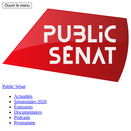
Ouvrir le menu
Public Sénat
Actualités
Sénatoriales 2026
Émissions
Documentaires
Podcasts
Programme