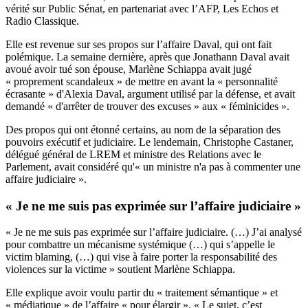
vérité sur Public Sénat, en partenariat avec l’AFP, Les Echos et
Radio Classique.
Elle est revenue sur ses propos sur l’affaire Daval, qui ont fait
polémique. La semaine dernière, après que Jonathann Daval avait
avoué avoir tué son épouse, Marlène Schiappa avait jugé
« proprement scandaleux » de mettre en avant la « personnalité
écrasante » d'Alexia Daval, argument utilisé par la défense, et avait
demandé « d'arrêter de trouver des excuses » aux « féminicides ».
Des propos qui ont étonné certains, au nom de la séparation des
pouvoirs exécutif et judiciaire. Le lendemain, Christophe Castaner,
délégué général de LREM et ministre des Relations avec le
Parlement, avait considéré qu'« un ministre n'a pas à commenter une
affaire judiciaire ».
« Je ne me suis pas exprimée sur l’affaire judiciaire »
« Je ne me suis pas exprimée sur l’affaire judiciaire. (…) J’ai analysé
pour combattre un mécanisme systémique (…) qui s’appelle le
victim blaming, (…) qui vise à faire porter la responsabilité des
violences sur la victime » soutient Marlène Schiappa.
Elle explique avoir voulu partir du « traitement sémantique » et
« médiatique » de l’affaire « pour élargir ». « Le sujet, c’est