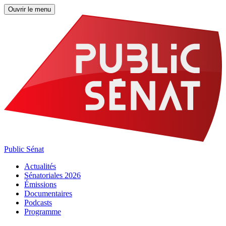
Ouvrir le menu
Public Sénat
Actualités
Sénatoriales 2026
Émissions
Documentaires
Podcasts
Programme