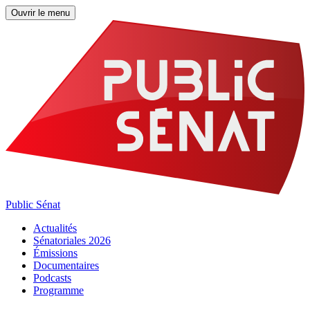
Ouvrir le menu
Public Sénat
Actualités
Sénatoriales 2026
Émissions
Documentaires
Podcasts
Programme