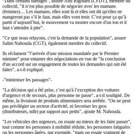
"Dans certains barrages", assure Anli Rigotard (CFDT), membre du
collectif, "il n’est plus possible de négocier avec les mamans
(femmes)… Les mamans, elles sont là et elles ont dit qu'elles ne
mangeront pas s’il le faut, mais elles vont tenir. C’est pour ça qu’à
partir d’aujourd’hui, le mouvement va monter encore d'un ton et il
faut s’attendre à pire".
"Ce que nous relayons, c'est la demande de la population", assure
Salim Nahouda (CGT), également membre du collectif.
Ils réclament "l’arrivée d'une mission mandatée par le Premier
ministre" pour entamer des négociations en vue de "la conclusion
d'un accord sur un engagement de toutes les demandes qui ont été
faites", a-t-il expliqué.
-"minimiser les passages"-
"La décision qui a été prise, c’est qu'à l’exception des voitures
d'urgence et de secours, plus personne ne passe", a-t-il souligné. De
même, la livraison de produits alimentaires sera arrêtée. "On ne peut
pas privilégier un secteur d'activité, ni favoriser les gros
(distributeurs, ndlr) par rapport aux petits", ajoute M. Nahouda.
"Les véhicules des urgences, on essaie au mieux de les faire passer",
tout comme les personnes à mobilité réduite, les personnes fatiguées
ou les personnes âgées, par exemple, "mais on essaie vraiment de