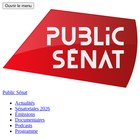
Ouvrir le menu
Public Sénat
Actualités
Sénatoriales 2026
Émissions
Documentaires
Podcasts
Programme