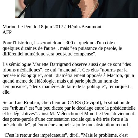
Marine Le Pen, le 18 juin 2017 à Hénin-Beaumont
AFP
Pour l'historien, ils seront donc "300 et quelque d'un côté et
quelques dizaines de l'autre", mais "en puissance de parole, le
différentiel numérique sera peut-être compensé".
La sémiologue Mariette Darrigrand observe aussi que ce sont "des
tribuns médiatiques", ce qui "manquait". Ces élus "nourris par la
pensée idéologique", sont "diamétralement opposés à Macron, qui a
quand même de l'idéologie, mais qui parle plutôt au nom de
l'empirisme", "deux manières de faire de la politique", remarque-t-
elle.
Selon Luc Rouban, chercheur au CNRS (Cevipof), la situation de
ces "tribuns" est "un peu dictée par le décalage entre la présidentielle
et les législatives": ainsi M. Mélenchon et Mme Le Pen "deviennent
des porte-parole d'une contestation sociale qui a été très forte à la
présidentielle", phénomène auquel s'ajoute une abstention record.
"C'est le retour des imprécateurs", dit-il. "Mais le problème, c'est