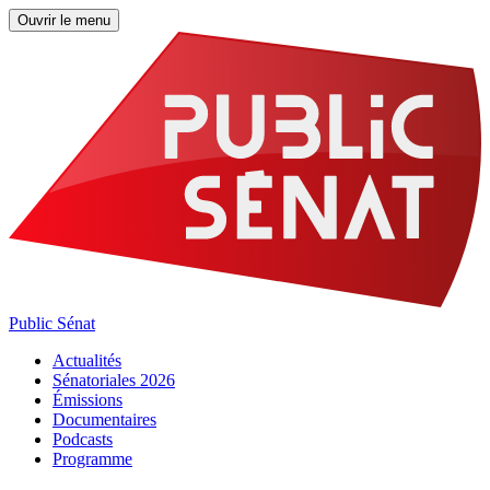
Ouvrir le menu
Public Sénat
Actualités
Sénatoriales 2026
Émissions
Documentaires
Podcasts
Programme