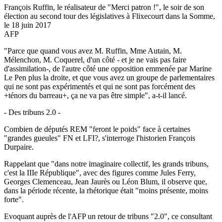
François Ruffin, le réalisateur de "Merci patron !", le soir de son
élection au second tour des législatives à Flixecourt dans la Somme,
le 18 juin 2017
AFP
"Parce que quand vous avez M. Ruffin, Mme Autain, M.
Mélenchon, M. Coquerel, d'un côté - et je ne vais pas faire
d'assimilation-, de l'autre côté une opposition emmenée par Marine
Le Pen plus la droite, et que vous avez un groupe de parlementaires
qui ne sont pas expérimentés et qui ne sont pas forcément des
+ténors du barreau+, ça ne va pas être simple", a-t-il lancé.
- Des tribuns 2.0 -
Combien de députés REM "feront le poids" face à certaines
"grandes gueules" FN et LFI?, s'interroge l'historien François
Durpaire.
Rappelant que "dans notre imaginaire collectif, les grands tribuns,
c'est la IIIe République", avec des figures comme Jules Ferry,
Georges Clemenceau, Jean Jaurès ou Léon Blum, il observe que,
dans la période récente, la rhétorique était "moins présente, moins
forte".
Evoquant auprès de l'AFP un retour de tribuns "2.0", ce consultant