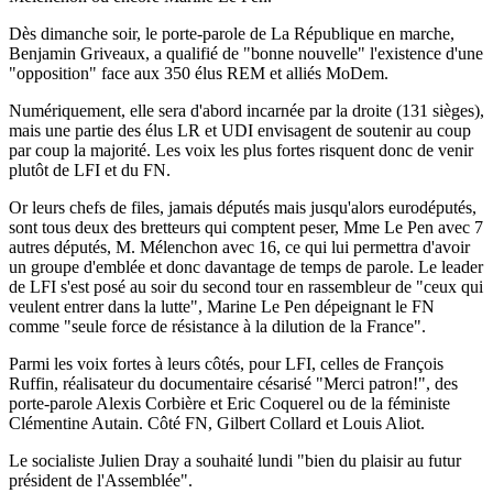
Dès dimanche soir, le porte-parole de La République en marche,
Benjamin Griveaux, a qualifié de "bonne nouvelle" l'existence d'une
"opposition" face aux 350 élus REM et alliés MoDem.
Numériquement, elle sera d'abord incarnée par la droite (131 sièges),
mais une partie des élus LR et UDI envisagent de soutenir au coup
par coup la majorité. Les voix les plus fortes risquent donc de venir
plutôt de LFI et du FN.
Or leurs chefs de files, jamais députés mais jusqu'alors eurodéputés,
sont tous deux des bretteurs qui comptent peser, Mme Le Pen avec 7
autres députés, M. Mélenchon avec 16, ce qui lui permettra d'avoir
un groupe d'emblée et donc davantage de temps de parole. Le leader
de LFI s'est posé au soir du second tour en rassembleur de "ceux qui
veulent entrer dans la lutte", Marine Le Pen dépeignant le FN
comme "seule force de résistance à la dilution de la France".
Parmi les voix fortes à leurs côtés, pour LFI, celles de François
Ruffin, réalisateur du documentaire césarisé "Merci patron!", des
porte-parole Alexis Corbière et Eric Coquerel ou de la féministe
Clémentine Autain. Côté FN, Gilbert Collard et Louis Aliot.
Le socialiste Julien Dray a souhaité lundi "bien du plaisir au futur
président de l'Assemblée".