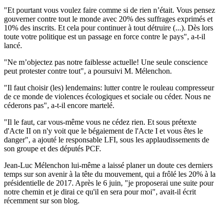
"Et pourtant vous voulez faire comme si de rien n’était. Vous pensez
gouverner contre tout le monde avec 20% des suffrages exprimés et
10% des inscrits. Et cela pour continuer à tout détruire (...). Dès lors
toute votre politique est un passage en force contre le pays", a-t-il
lancé.
"Ne m’objectez pas notre faiblesse actuelle! Une seule conscience
peut protester contre tout", a poursuivi M. Mélenchon.
"Il faut choisir (les) lendemains: lutter contre le rouleau compresseur
de ce monde de violences écologiques et sociale ou céder. Nous ne
céderons pas", a-t-il encore martelé.
"Il le faut, car vous-même vous ne cédez rien. Et sous prétexte
d'Acte II on n'y voit que le bégaiement de l'Acte I et vous êtes le
danger", a ajouté le responsable LFI, sous les applaudissements de
son groupe et des députés PCF.
Jean-Luc Mélenchon lui-même a laissé planer un doute ces derniers
temps sur son avenir à la tête du mouvement, qui a frôlé les 20% à la
présidentielle de 2017. Après le 6 juin, "je proposerai une suite pour
notre chemin et je dirai ce qu'il en sera pour moi", avait-il écrit
récemment sur son blog.