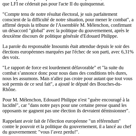
que LFI ne céderait pas pour l'acte II du quinquennat.
"Compte tenu de notre résultat électoral, je suis parfaitement
conscient de la difficulté de notre situation, pour mener le combat", a
affirmé depuis la tribune de l'Assemblée M. Mélenchon, confirmant
un désaccord "global" avec la politique du gouvernement, après le
deuxième discours de politique générale d'Edouard Philippe.
La parole du responsable Insoumis était attendue depuis le soir des
élections européennes marquées par l'échec de son parti, avec 6,31%
des voix.
"Le rapport de force est lourdement défavorable" et "la suite du
combat s’annonce donc pour nous dans des conditions très dures,
nous les assumons. Mais n'allez pas croire pour autant que tout vous
soit permis de ce seul fait", a ajouté le député des Bouches-du-
Rhône.
Pour M. Mélenchon, Edouard Philippe n'est "guère encouragé à la
lucidité", car "dans notre pays pour une certaine presse quand les
opposants ne gagnent pas une élection ils devraient démissionner".
Rappelant avoir fait de l'élection européenne "un référendum"
contre le pouvoir et la politique du gouvernement, il a lancé au chef
du gouvernement: "vous l’avez perdu!".