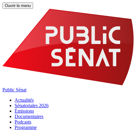
Ouvrir le menu
Public Sénat
Actualités
Sénatoriales 2026
Émissions
Documentaires
Podcasts
Programme