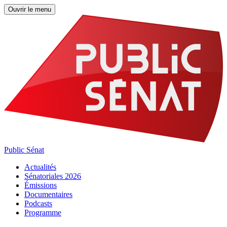
Ouvrir le menu
Public Sénat
Actualités
Sénatoriales 2026
Émissions
Documentaires
Podcasts
Programme