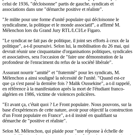
celui de 1936, "décloisonne" partis de gauche, syndicats et
associations dans une "démarche positive et réaliste".
"Je milite pour une forme d'unité populaire qui décloisonne le
syndicalisme, la politique et le monde associatif", a affirmé M.
Mélenchon lors du Grand Jury RTL/LCI/Le Figaro.
"Le syndicat ne fait pas de politique, il joint ses efforts à ceux de la
politique", a-t-il poursuivi. Selon lui, la mobilisation du 26 mai, qui
devrait réunir une cinquantaine d'organisations politiques, syndicales
et associatives, sera l'occasion de "faire une démonstration de la
profondeur de l'enraciment du refus de la société libérale".
Assurant nourrir "amitié" et "fraternité" pour les syndicats, M.
Mélenchon a ainsi souligné la nécessité de l'unité. "Quand est-ce
que ça s'est passé la dernière fois ? Malik Oussekine", a-t-il rappelé,
en référence à la manifestation après la mort de l'étudiant franco-
algérien en 1986, victime de violences policières.
"Et avant ça, c'était quoi ? Le Front populaire. Nous pouvons, sur la
base d'expériences de cette nature, avoir pour objectif la construction
d'un Front populaire en France", a-t-il insisté en qualifiant sa
démarche de "positive et réaliste".
Selon M. Mélenchon, qui plaide pour "une réponse à échelle de