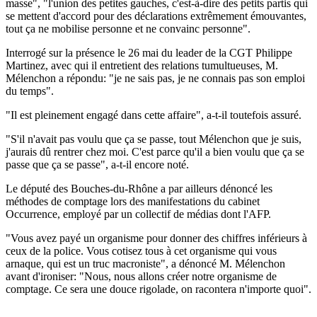
masse", "l'union des petites gauches, c'est-à-dire des petits partis qui
se mettent d'accord pour des déclarations extrêmement émouvantes,
tout ça ne mobilise personne et ne convainc personne".
Interrogé sur la présence le 26 mai du leader de la CGT Philippe
Martinez, avec qui il entretient des relations tumultueuses, M.
Mélenchon a répondu: "je ne sais pas, je ne connais pas son emploi
du temps".
"Il est pleinement engagé dans cette affaire", a-t-il toutefois assuré.
"S'il n'avait pas voulu que ça se passe, tout Mélenchon que je suis,
j'aurais dû rentrer chez moi. C'est parce qu'il a bien voulu que ça se
passe que ça se passe", a-t-il encore noté.
Le député des Bouches-du-Rhône a par ailleurs dénoncé les
méthodes de comptage lors des manifestations du cabinet
Occurrence, employé par un collectif de médias dont l'AFP.
"Vous avez payé un organisme pour donner des chiffres inférieurs à
ceux de la police. Vous cotisez tous à cet organisme qui vous
arnaque, qui est un truc macroniste", a dénoncé M. Mélenchon
avant d'ironiser: "Nous, nous allons créer notre organisme de
comptage. Ce sera une douce rigolade, on racontera n'importe quoi".