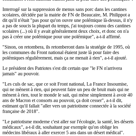
Interrogé sur la suppression de menus sans porc dans les cantines
scolaires, décidée par la mairie de FN de Beaucaire, M. Philippot a
dit qu'il n'était "pas pour qu'on ouvre une polémique là-dessus, il n'y
a pas de soucis la plupart du temps, j'ai toujours connu des cantines
scolaires (...) où il y avait généralement deux choix, et donc on n'a
pas à créer une polémique pour une polémique", a-t-il affirmé.
"Sinon, on retombera, ils retomberont dans la stratégie de 1995, où
les communes du Front national étaient juste là pour faire des
polémiques régulièrement, mais ça ne menait à rien", a-t-il ajouté.
Le président des Patriotes s'est dit certain que "le FN n'arrivera
jamais" au pouvoir.
"Les culs de sac, que ce soit Front national, La France Insoumise,
qui ne mènent à rien, qui peuvent faire un peu de bruit mais qui ne
mènent à rien, tout le monde le sait, qui mène simplement à avoir 40
ans de Macron et consorts au pouvoir, ça doit cesser", a-t-il dit,
estimant qu'il fallait "aller vers un patriotisme connectée à la société
française de 2018".
"Le patriotisme moderne c'est aller sur l'écologie, la santé, les déserts
médicaux", a-t-il dit, souhaitant par exemple qu'on oblige les
médecins libéraux à aller exercer 5 ans dans un désert médical".