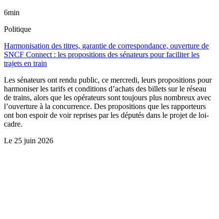
6min
Politique
Harmonisation des titres, garantie de correspondance, ouverture de
SNCF Connect : les propositions des sénateurs pour faciliter les
trajets en train
Les sénateurs ont rendu public, ce mercredi, leurs propositions pour
harmoniser les tarifs et conditions d’achats des billets sur le réseau
de trains, alors que les opérateurs sont toujours plus nombreux avec
l’ouverture à la concurrence. Des propositions que les rapporteurs
ont bon espoir de voir reprises par les députés dans le projet de loi-
cadre.
Le
25 juin 2026