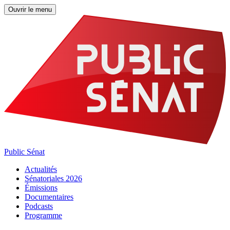
Ouvrir le menu
Public Sénat
Actualités
Sénatoriales 2026
Émissions
Documentaires
Podcasts
Programme